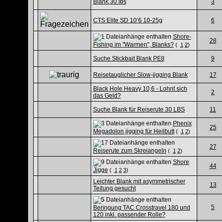
Blank 30 lbs
3
CTS Elite SD 10‘6 10-25g
6
Shore-
28
Fishing im "Warmen", Blanks?
(
1
2
)
Suche Stickbait Blank PE8
9
Reisetauglicher Slow-jigging Blank
17
Black Hole Heavy 10,6 - Lohnt sich
2
das Geld?
Suche Blank für Reiserute 30 LBS
11
Phenix
25
Megadolon jigging für Heilbutt
(
1
2
)
27
Reiserute zum Skreiangeln
(
1
2
)
Shore
44
Jigge
(
1
2
3
)
Leichter Blank mit asymmetrischer
13
Teilung gesucht
5
Beringung TAC Crosstravel 180 und
120 inkl. passender Rolle?