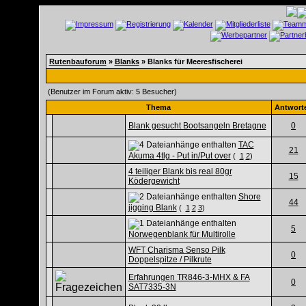
Rutenbauforum
»
Blanks
» Blanks für Meeresfischerei
(Benutzer im Forum aktiv: 5 Besucher)
Thema
Antwort
Blank gesucht Bootsangeln Bretagne
0
TAC
21
Akuma 4tlg - Put in/Put over
(
1
2
)
4 teiliger Blank bis real 80gr
15
Ködergewicht
Shore
44
jigging Blank
(
1
2
3
)
5
Norwegenblank für Multirolle
WFT Charisma Senso Pilk
0
Doppelspitze / Pilkrute
Erfahrungen TR846-3-MHX & FA
0
SAT7335-3N