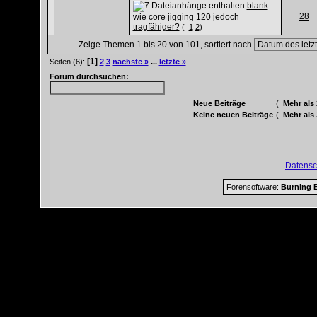
blank
28
wie core jigging 120 jedoch
tragfähiger?
(
1
2
)
Zeige Themen 1 bis 20 von 101, sortiert nach
[1]
Seiten (6):
2
3
nächste »
...
letzte »
Forum durchsuchen:
Neue Beiträge
(
Mehr als
Keine neuen Beiträge
(
Mehr als
Datensc
Forensoftware:
Burning B