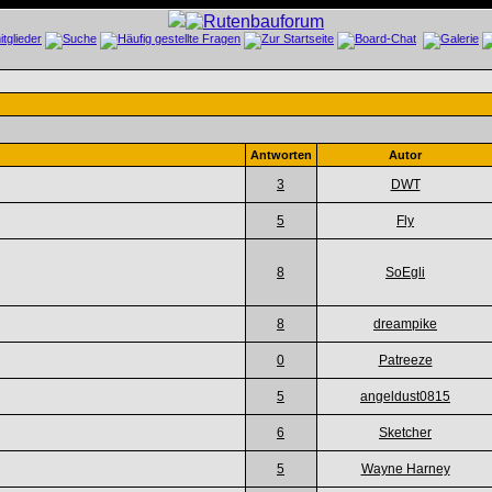
Antworten
Autor
3
DWT
5
Fly
8
SoEgli
8
dreampike
0
Patreeze
5
angeldust0815
6
Sketcher
5
Wayne Harney