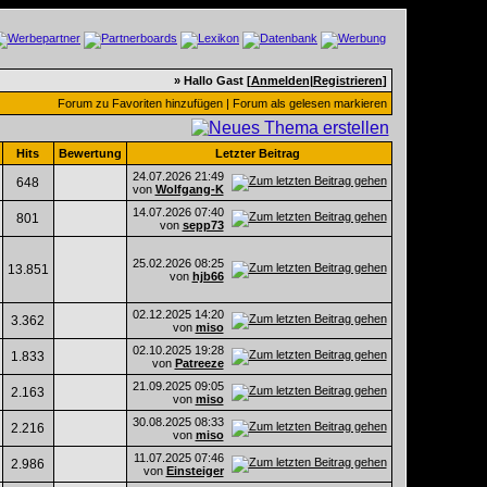
» Hallo Gast [
Anmelden
|
Registrieren
]
Forum zu Favoriten hinzufügen
|
Forum als gelesen markieren
Hits
Bewertung
Letzter Beitrag
24.07.2026
21:49
648
von
Wolfgang-K
14.07.2026
07:40
801
von
sepp73
25.02.2026
08:25
13.851
von
hjb66
02.12.2025
14:20
3.362
von
miso
02.10.2025
19:28
1.833
von
Patreeze
21.09.2025
09:05
2.163
von
miso
30.08.2025
08:33
2.216
von
miso
11.07.2025
07:46
2.986
von
Einsteiger