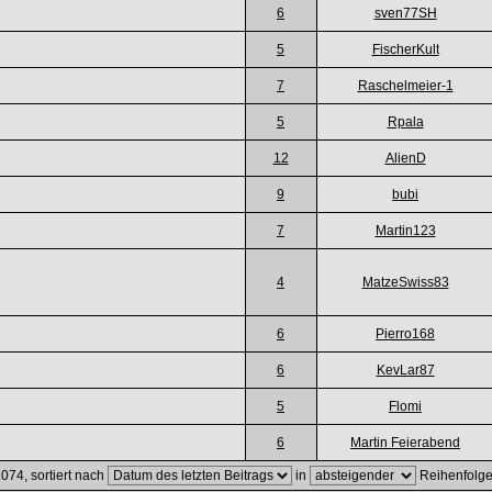
6
sven77SH
5
FischerKult
7
Raschelmeier-1
5
Rpala
12
AlienD
9
bubi
7
Martin123
4
MatzeSwiss83
6
Pierro168
6
KevLar87
5
Flomi
6
Martin Feierabend
074, sortiert nach
in
Reihenfolg