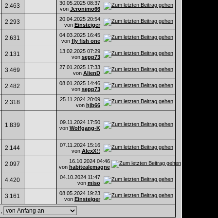
30.05.2025
08:37
2.463
von
Jeronimo66
20.04.2025
20:54
2.293
von
Einsteiger
04.03.2025
16:45
2.631
von
fly fish one
13.02.2025
07:29
2.131
von
sepp73
27.01.2025
17:33
3.469
von
AlienD
08.01.2025
14:46
2.482
von
sepp73
25.11.2024
20:09
2.318
von
hjb66
09.11.2024
17:50
1.839
von
Wolfgang-K
07.11.2024
15:16
2.144
von
AlexX!!
16.10.2024
04:46
2.097
von
habitealemagne
04.10.2024
11:47
4.420
von
miso
08.05.2024
19:23
3.161
von
Einsteiger
e,