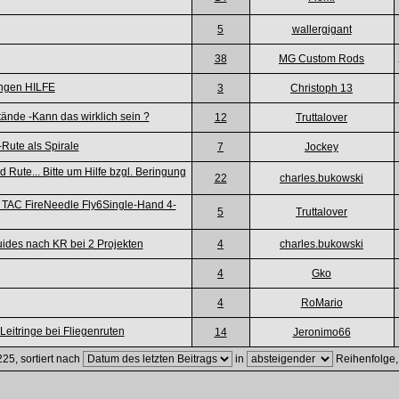
5
wallergigant
38
MG Custom Rods
ingen HILFE
3
Christoph 13
nde -Kann das wirklich sein ?
12
Truttalover
Rute als Spirale
7
Jockey
 Rute... Bitte um Hilfe bzgl. Beringung
22
charles.bukowski
TAC FireNeedle Fly6Single-Hand 4-
5
Truttalover
uides nach KR bei 2 Projekten
4
charles.bukowski
4
Gko
4
RoMario
Leitringe bei Fliegenruten
14
Jeronimo66
25, sortiert nach
in
Reihenfolge