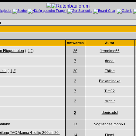
g
Antworten
Autor
r Fliegenruten
(
1
2
)
36
Jeronimo66
7
doedi
uide
(
1
2
)
30
Tölkie
2
Bloxaminoxa
7
Tim92
2
michir
2
denisadsl
nblank
17
Vogtlandsalmon63
teilung TAC Akuma 4-teilig 260cm 20-
14
Flomi