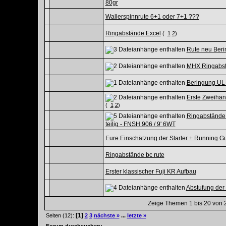
80gr
Wallerspinnrute 6+1 oder 7+1 ???
Ringabstände Excel
(
1
2
)
Rute neu Ber
MHX Ringabstä
Beringung UL-
Erste Zweihand
(
1
2
)
Ringabstände 
teilig - FNSH 906 / 9' 6WT
Eure Einschätzung der Starter + Running G
Ringabstände bc rute
Erster klassischer Fuji KR Aufbau
Abstufung der 
Zeige Themen 1 bis 20 von 2
[1]
Seiten (12):
2
3
nächste »
...
letzte »