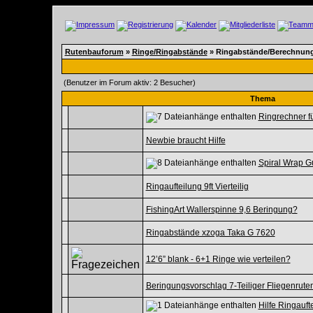
Rutenbauforum
»
Ringe/Ringabstände
» Ringabstände/Berechnun
(Benutzer im Forum aktiv: 2 Besucher)
Thema
Ringrechner fü
Newbie braucht Hilfe
Spiral Wrap G
Ringaufteilung 9ft Vierteilig
FishingArt Wallerspinne 9,6 Beringung?
Ringabstände xzoga Taka G 7620
12’6” blank - 6+1 Ringe wie verteilen?
Beringungsvorschlag 7-Teiliger Fliegenrute
Hilfe Ringauf