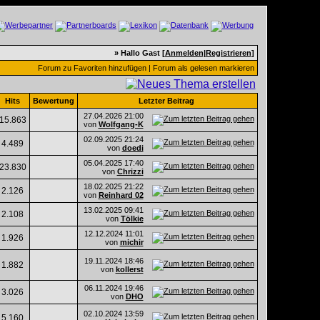
» Hallo Gast [
Anmelden
|
Registrieren
]
Forum zu Favoriten hinzufügen
|
Forum als gelesen markieren
Hits
Bewertung
Letzter Beitrag
27.04.2026
21:00
15.863
von
Wolfgang-K
02.09.2025
21:24
4.489
von
doedi
05.04.2025
17:40
23.830
von
Chrizzi
18.02.2025
21:22
2.126
von
Reinhard 02
13.02.2025
09:41
2.108
von
Tölkie
12.12.2024
11:01
1.926
von
michir
19.11.2024
18:46
1.882
von
kollerst
06.11.2024
19:46
3.026
von
DHO
02.10.2024
13:59
5.160