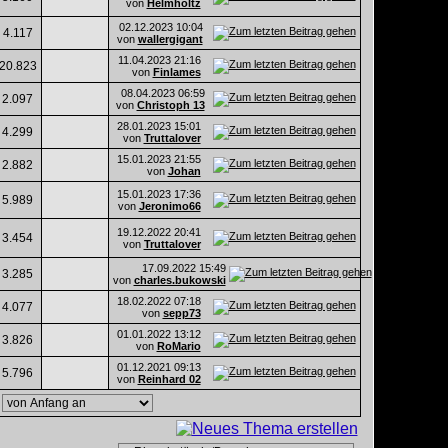
von
Helmholtz
02.12.2023
10:04
4.117
von
wallergigant
11.04.2023
21:16
20.823
von
Finlames
08.04.2023
06:59
2.097
von
Christoph 13
28.01.2023
15:01
4.299
von
Truttalover
15.01.2023
21:55
2.882
von
Johan
15.01.2023
17:36
5.989
von
Jeronimo66
19.12.2022
20:41
3.454
von
Truttalover
17.09.2022
15:49
3.285
von
charles.bukowski
18.02.2022
07:18
4.077
von
sepp73
01.01.2022
13:12
3.826
von
RoMario
01.12.2021
09:13
5.796
von
Reinhard 02
,