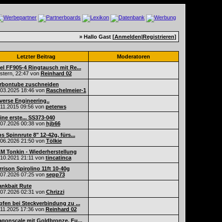
» Hallo Gast [
Anmelden
|
Registrieren
]
Letzter Beitrag
Moderatoren
el FF905-4 Ringtausch mit Re...
stern,
22:47
von
Reinhard 02
rbontube zuschneiden
.03.2025
18:46
von
Raschelmeier-1
verse Engineering..
.11.2015
09:56
von
peterws
ine erste... SS373-040
.07.2026
00:38
von
hjb66
s Spinnrute 8" 12-42g, fürs...
.06.2026
21:50
von
Tölkie
M Tonkin - Wiederherstellung
.10.2021
21:11
von
tincatinca
rrison Spirolino 11ft 10-40g
.07.2026
07:25
von
sepp73
ankbait Rute
.07.2026
02:31
von
Chrizzi
pfen bei Steckverbindung zu ...
.11.2025
17:36
von
Reinhard 02
agonscale mit Goldbronze, Fu...