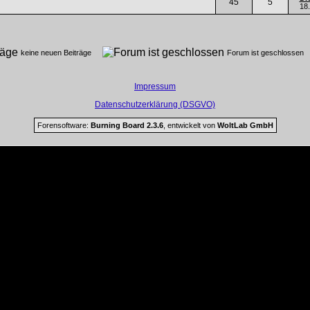
45
5
18
keine neuen Beiträge
Forum ist geschlosse
Impressum
Datenschutzerklärung (DSGVO)
Forensoftware:
Burning Board 2.3.6
, entwickelt von
WoltLab GmbH