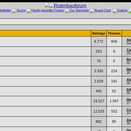
Beiträge
Themen
Ab
6.772
606
Ge
Ca
253
8
26
Re
76
5
02
Me
3.330
224
25
Alp
2.029
191
08
DA
445
52
05
Ha
19.527
1.567
27
Cr
12.025
552
24
Za
892
95
30
Dr