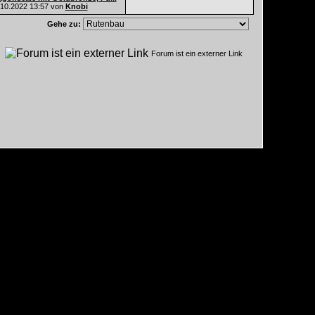
.10.2022
13:57
von
Knobi
Gehe zu:
n
Forum ist ein externer Link