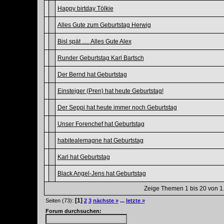
Happy birtday Tölkie
Alles Gute zum Geburtstag Herwig
Bisl spät ..... Alles Gute Alex
Runder Geburtstag Karl Bartsch
Der Bernd hat Geburtstag
Einsteiger (Pren) hat heute Geburtstag!
Der Seppi hat heute immer noch Geburtstag
Unser Forenchef hat Geburtstag
habitealemagne hat Geburtstag
Karl hat Geburtstag
Black Angel-Jens hat Geburtstag
Zeige Themen 1 bis 20 von 1.
[1]
Seiten (73):
2
3
nächste »
...
letzte »
Forum durchsuchen: