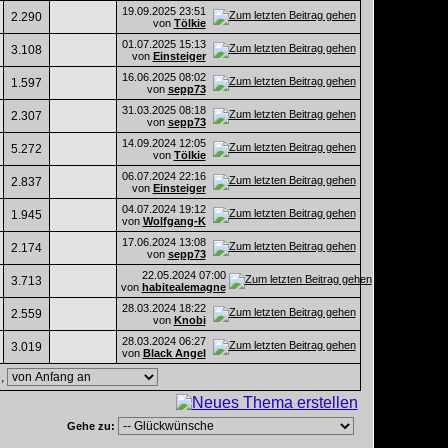
19.09.2025
23:51
2.290
von
Tölkie
01.07.2025
15:13
3.108
von
Einsteiger
16.06.2025
08:02
1.597
von
sepp73
31.03.2025
08:18
2.307
von
sepp73
14.09.2024
12:05
5.272
von
Tölkie
06.07.2024
22:16
2.837
von
Einsteiger
04.07.2024
19:12
1.945
von
Wolfgang-K
17.06.2024
13:08
2.174
von
sepp73
22.05.2024
07:00
3.713
von
habitealemagne
28.03.2024
18:22
2.559
von
Knobi
28.03.2024
06:27
3.019
von
Black Angel
e,
Gehe zu: