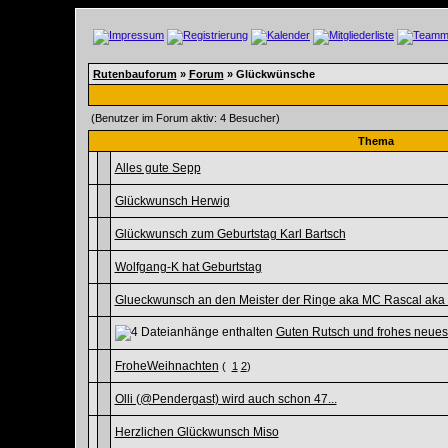
Rutenbauforum
»
Forum
» Glückwünsche
(Benutzer im Forum aktiv: 4 Besucher)
Thema
Alles gute Sepp
Glückwunsch Herwig
Glückwunsch zum Geburtstag Karl Bartsch
Wolfgang-K hat Geburtstag
Glueckwunsch an den Meister der Ringe aka MC Rascal aka
Guten Rutsch und frohes neues
FroheWeihnachten
(
1
2
)
Olli (@Pendergast) wird auch schon 47...
Herzlichen Glückwunsch Miso