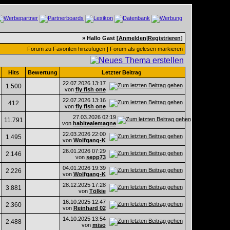
» Hallo Gast [
Anmelden
|
Registrieren
]
Forum zu Favoriten hinzufügen
|
Forum als gelesen markieren
Hits
Bewertung
Letzter Beitrag
22.07.2026
13:17
1.500
von
fly fish one
22.07.2026
13:16
412
von
fly fish one
27.03.2026
02:19
11.791
von
habitealemagne
22.03.2026
22:00
1.495
von
Wolfgang-K
26.01.2026
07:29
2.146
von
sepp73
04.01.2026
19:39
2.226
von
Wolfgang-K
28.12.2025
17:28
3.881
von
Tölkie
16.10.2025
12:47
2.360
von
Reinhard 02
14.10.2025
13:54
2.488
von
miso