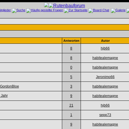
Antworten
Autor
8
hjb66
8
habitealemagne
0
habitealemagne
5
Jeronimo66
 GordonBloe
3
habitealemagne
 Jahr
9
habitealemagne
21
hjb66
1
sepp73
9
habitealemagne