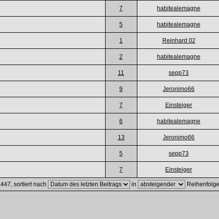
7
habitealemagne
5
habitealemagne
1
Reinhard 02
2
habitealemagne
11
sepp73
9
Jeronimo66
7
Einsteiger
6
habitealemagne
13
Jeronimo66
5
sepp73
7
Einsteiger
447, sortiert nach
in
Reihenfolg