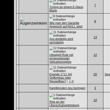
7
Tuning an einem E-Glass
Blank
8
Wie man den Garantie
Anspruch auf NULL setzt
13
Aus dreiteilig wird
sechsteilig
Ultralight Rute mit
12
eingespleisster
Vollcarbonspitze
Expride 1711 XH
20
Sea
Griffumbau oder
Neuaufbau?
(
1
2
)
Karpfenruten neu beringen
3
10
Riss an der
Überschubverbindung