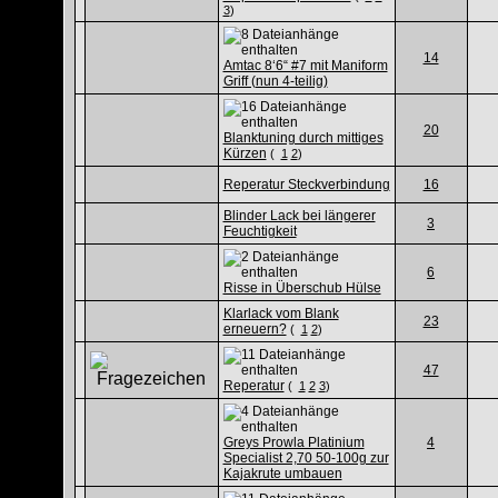
3
)
14
Amtac 8‘6“ #7 mit Maniform
Griff (nun 4-teilig)
20
Blanktuning durch mittiges
Kürzen
(
1
2
)
Reperatur Steckverbindung
16
Blinder Lack bei längerer
3
Feuchtigkeit
6
Risse in Überschub Hülse
Klarlack vom Blank
23
erneuern?
(
1
2
)
47
Reperatur
(
1
2
3
)
Greys Prowla Platinium
4
Specialist 2,70 50-100g zur
Kajakrute umbauen