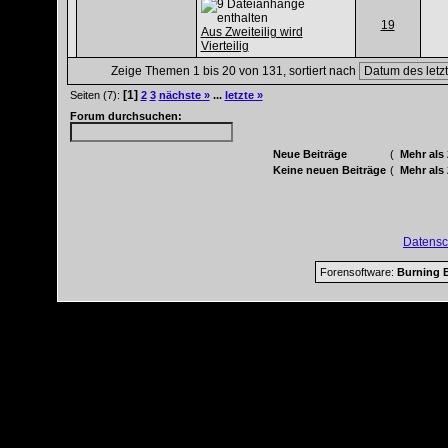
19
Aus Zweiteilig wird
Vierteilig
Zeige Themen 1 bis 20 von 131, sortiert nach
[1]
Seiten (7):
2
3
nächste »
...
letzte »
Forum durchsuchen:
Neue Beiträge
(
Mehr als
Keine neuen Beiträge
(
Mehr als
Datensc
Forensoftware:
Burning B