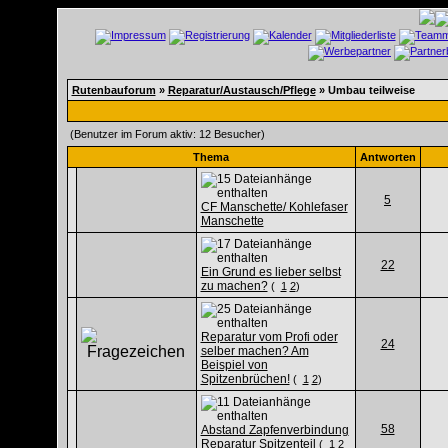
Rutenbauforum
»
Reparatur/Austausch/Pflege
» Umbau teilweise
(Benutzer im Forum aktiv: 12 Besucher)
Thema
Antworten
5
CF Manschette/ Kohlefaser
Manschette
22
Ein Grund es lieber selbst
zu machen?
(
1
2
)
Reparatur vom Profi oder
24
selber machen? Am
Beispiel von
Spitzenbrüchen!
(
1
2
)
58
Abstand Zapfenverbindung
Reparatur Spitzenteil
(
1
2