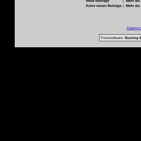
Neue Beiträge
(
Mehr als
Keine neuen Beiträge
(
Mehr als
Datensc
Forensoftware:
Burning B