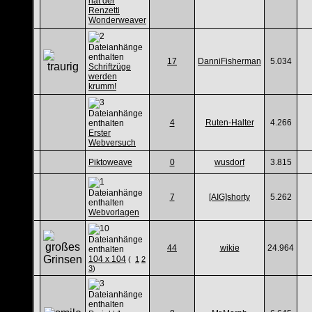
hat der
Renzetti
Wonderweaver
17
DanniFisherman
5.034
Schriftzüge
werden
krumm!
4
Ruten-Halter
4.266
Erster
Webversuch
Piktoweave
0
wusdorf
3.815
7
[AIG]shorty
5.262
Webvorlagen
44
wikie
24.964
104 x 104
(
1
2
3
)