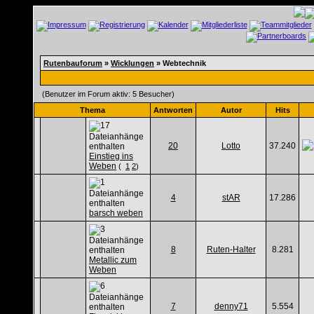
Rutenbauforum
»
Wicklungen
» Webtechnik
(Benutzer im Forum aktiv: 5 Besucher)
Thema
Antworten
Autor
Hits
20
Lotto
37.240
Einstieg ins
Weben
(
1
2
)
4
stAR
17.286
barsch weben
8
Ruten-Halter
8.281
Metallic zum
Weben
7
denny71
5.554