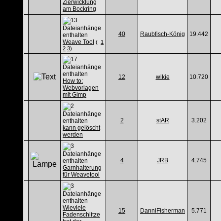
Zierwicklung
am Bockring
40
Raubfisch-König
19.442
Weave Tool
(
1
2
3
)
12
wikie
10.720
How to:
Webvorlagen
mit Gimp
2
stAR
3.202
kann gelöscht
werden
4
JRB
4.745
Garnhalterung
für Weavetool
Wieviele
15
DanniFisherman
5.771
Fadenschlitze