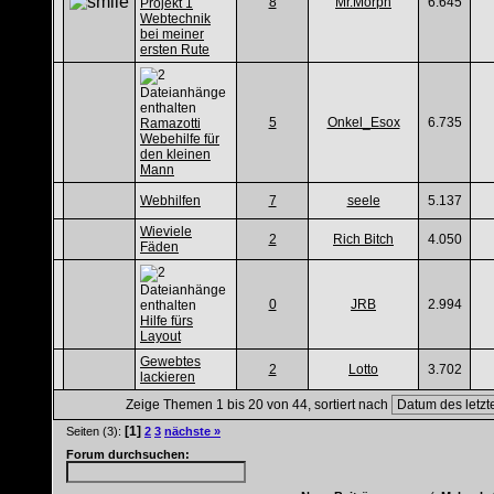
8
Mr.Morph
6.645
Projekt 1
Webtechnik
bei meiner
ersten Rute
5
Onkel_Esox
6.735
Ramazotti
Webehilfe für
den kleinen
Mann
Webhilfen
7
seele
5.137
Wieviele
2
Rich Bitch
4.050
Fäden
0
JRB
2.994
Hilfe fürs
Layout
Gewebtes
2
Lotto
3.702
lackieren
Zeige Themen 1 bis 20 von 44, sortiert nach
[1]
Seiten (3):
2
3
nächste »
Forum durchsuchen: