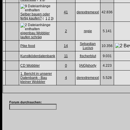
41
derextremexxl
42.836
Selber bauen oder
fertig kaufen?
(
1
2
3
)
2
regie
5.141
eigenbau Wobbler
laufen schräg
Sebastian
Pike food
14
10.356
Lucius
Kunstköderdatenbank
11
fischerblut
9.031
CD Wobbler
0
[AIG]shorty
4.223
1. Bericht in unserer
Datenbank - Bau
4
derextremexxl
5.528
kleiner Wobbler
Forum durchsuchen: