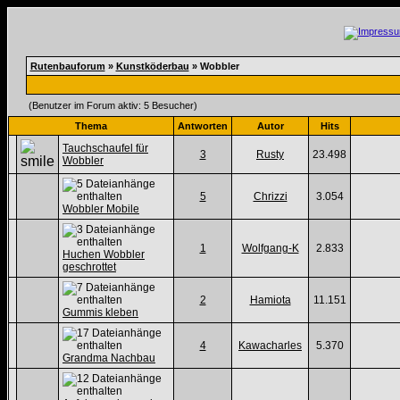
Rutenbauforum
»
Kunstköderbau
» Wobbler
(Benutzer im Forum aktiv: 5 Besucher)
Thema
Antworten
Autor
Hits
Tauchschaufel für
3
Rusty
23.498
Wobbler
5
Chrizzi
3.054
Wobbler Mobile
1
Wolfgang-K
2.833
Huchen Wobbler
geschrottet
2
Hamiota
11.151
Gummis kleben
4
Kawacharles
5.370
Grandma Nachbau