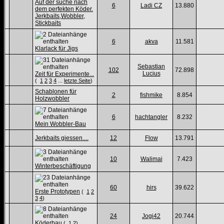
Auf der suche nach
6
Ladi CZ
13.880
dem perfekten Köder.
Jerkbaits,Wobbler,
Stickbaits
6
akva
11.581
Klarlack für Jigs
Sebastian
102
72.898
Lucius
Zeit für Experimente...
(
1
2
3
4
...
letzte Seite
)
Schablonen für
2
fishmike
8.854
Holzwobbler
6
hachtangler
8.232
Mein Wobbler-Bau
Jerkbaits giessen....
12
Flow
13.791
10
Walimai
7.423
Winterbeschäftigung
60
hirs
39.622
Erste Prototypen
(
1
2
3
4
)
24
Jogi42
20.744
Köderbau
(
1
2
)