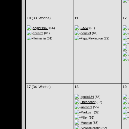
10
(33. Woche)
11
12
angler1960
(66)
CMW
(61)
christof
(61)
degstef
(61)
Heimania
(61)
FiggoFlexington
(29)
17
(34. Woche)
18
19
apollo134
(55)
Dresdener
(62)
janfischt
(55)
Markus_
(32)
Miller
(65)
Munken
(65)
Skywalkerone
(62)