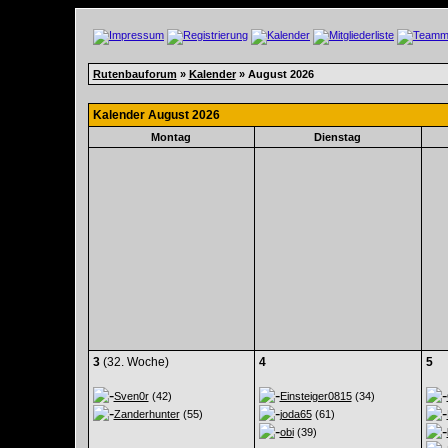
Rutenbauforum
»
Kalender
» August 2026
Kalender August 2026
Montag
Dienstag
3
(32. Woche)
4
5
Sven0r
(42)
Einsteiger0815
(34)
Zanderhunter
(55)
joda65
(61)
obi
(39)