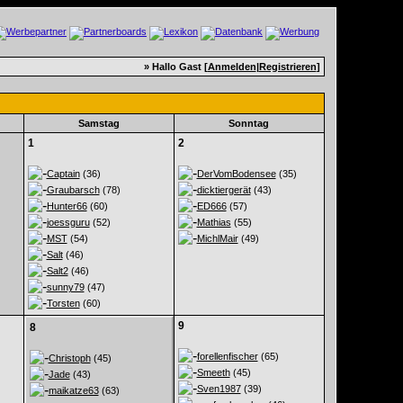
» Hallo Gast [
Anmelden
|
Registrieren
]
Samstag
Sonntag
1
2
Captain
(36)
DerVomBodensee
(35)
Graubarsch
(78)
dicktiergerät
(43)
Hunter66
(60)
ED666
(57)
joessguru
(52)
Mathias
(55)
MST
(54)
MichlMair
(49)
Salt
(46)
Salt2
(46)
sunny79
(47)
Torsten
(60)
9
8
forellenfischer
(65)
Christoph
(45)
Smeeth
(45)
Jade
(43)
Sven1987
(39)
maikatze63
(63)