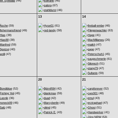
Mr. Eyeballz
(44)
koifrank
(46)
salora
(67)
stahldurst
(46)
13
14
Äsche
(59)
Hyse01
(61)
fireball-embe
(46)
fishermansfriend
(49)
red-landy
(58)
Fliegenwachler
(63)
Hias
(38)
Hage
(41)
Hias88
(38)
MacMillanwu
(26)
Manfred
(59)
maikh
(47)
Spotzei
(40)
page
(47)
wolli
(47)
Peterschuh1
(45)
saugschmerle
(61)
Silonezh
(51)
stang79
(47)
Sultanis
(59)
20
21
Bondiblue
(52)
BjörnR84
(42)
carpforever
(52)
Fishing Yeti
(45)
blankmax
(59)
cws001
(48)
Lasnik
(36)
duad
(42)
emul
(43)
noneck89
(46)
Marcyberlin
(49)
erziraphael
(47)
Salü
(48)
olimd
(45)
Ghost
(51)
Patrick E.
(43)
Handwerker
(41)
Jörg NRW
(53)