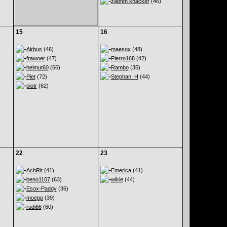
zapfen knacker
(46)
15
16
Airbus
(46)
maesox
(48)
frawoer
(47)
Pierro168
(42)
helmut60
(66)
Rambo
(35)
Piet
(72)
Stephan_H
(44)
piotr
(62)
22
23
AchRit
(41)
Emerica
(41)
beno1107
(63)
wikie
(44)
Esox-Paddy
(36)
moepp
(39)
rudi66
(60)