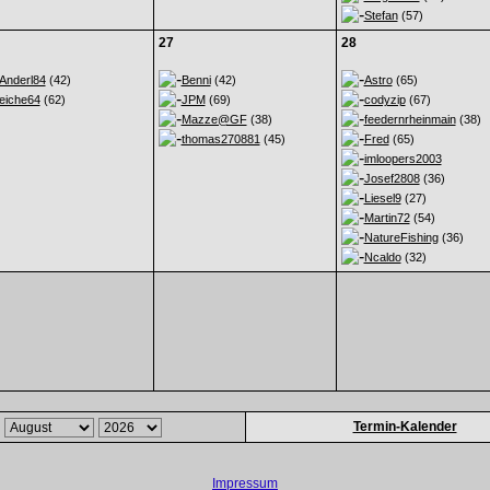
Stefan
(57)
27
28
Anderl84
(42)
Benni
(42)
Astro
(65)
eiche64
(62)
JPM
(69)
codyzip
(67)
Mazze@GF
(38)
feedernrheinmain
(38)
thomas270881
(45)
Fred
(65)
imloopers2003
Josef2808
(36)
Liesel9
(27)
Martin72
(54)
NatureFishing
(36)
Ncaldo
(32)
Termin-Kalender
Impressum