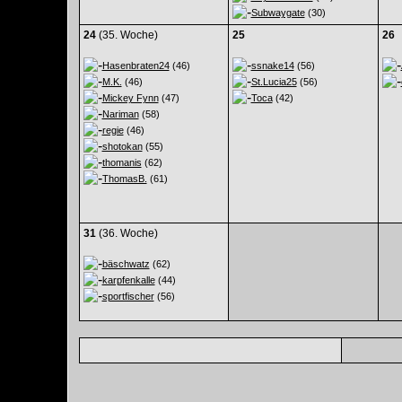
Subwaygate
(30)
24
(35. Woche)
25
26
Hasenbraten24
(46)
ssnake14
(56)
M.K.
(46)
St.Lucia25
(56)
Mickey Fynn
(47)
Toca
(42)
Nariman
(58)
regie
(46)
shotokan
(55)
thomanis
(62)
ThomasB.
(61)
31
(36. Woche)
bäschwatz
(62)
karpfenkalle
(44)
sportfischer
(56)