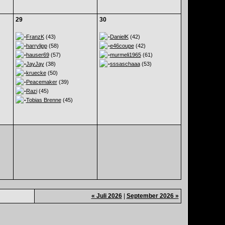
29
30
FranzK
(43)
DanielK
(42)
harrylipp
(58)
e46coupe
(42)
hauser69
(57)
murmeli1965
(61)
JayJay
(38)
sssaschaaa
(53)
kruecke
(50)
Peacemaker
(39)
Razi
(45)
Tobias Brenne
(45)
« Juli 2026
|
September 2026 »