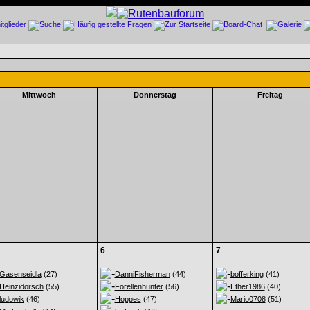
Mittwoch
Donnerstag
Freitag
6
7
Gasenseidla
(27)
DanniFisherman
(44)
bofferking
(41)
Heinzidorsch
(55)
Forellenhunter
(56)
Ether1986
(40)
ludowik
(46)
Hoppes
(47)
Mario0708
(51)