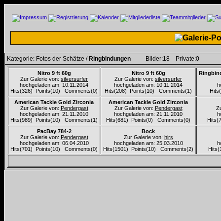
Kategorie: Fotos der Schätze /
Ringbindungen
Bilder:18 Private:0
Nitro 9 ft 60g
Nitro 9 ft 60g
Ringbin
Zur Galerie von:
silversurfer
Zur Galerie von:
silversurfer
hochgeladen am: 10.11.2014
hochgeladen am: 10.11.2014
h
Hits(326) Points(10) Comments(0)
Hits(208) Points(10) Comments(1)
Hits
American Tackle Gold Zirconia
American Tackle Gold Zirconia
Zur Galerie von:
Pendergast
Zur Galerie von:
Pendergast
Z
hochgeladen am: 21.11.2010
hochgeladen am: 21.11.2010
h
Hits(989) Points(10) Comments(1)
Hits(681) Points(0) Comments(0)
Hits(
PacBay 784-2
Bock
Zur Galerie von:
Pendergast
Zur Galerie von:
hirs
hochgeladen am: 06.04.2010
hochgeladen am: 25.03.2010
h
Hits(701) Points(10) Comments(0)
Hits(1501) Points(10) Comments(2)
Hits