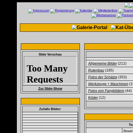
Slide Vorschau
Allgemeine Bilder
(212)
Rutenbau
(185)
Fotos der Schätze
(353)
Werkzeuge + Maschinen
(1
Zur Slide-Show
Fotos von Fangbildern
(44)
Köder
(12)
Zufalls Bilder:
To
Bewert