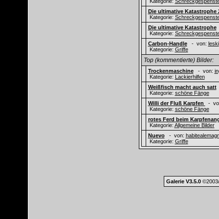
Kategorie:
Schreckgespenste
Die ultimative Katastrophe 
Kategorie:
Schreckgespenste
Die ultimative Katastrophe
Kategorie:
Schreckgespenste
Carbon-Handle
- von:
leski
Kategorie:
Griffe
Top (kommentierte) Bilder:
Trockenmaschine
- von:
i
Kategorie:
Lackierhilfen
Weißfisch macht auch satt
Kategorie:
schöne Fänge
Willi der Fluß Karpfen
- vo
Kategorie:
schöne Fänge
rotes Ferd beim Karpfenan
Kategorie:
Allgemeine Bilder
Nuevo
- von:
habitealemag
Kategorie:
Griffe
Galerie V3.5.0
©2003/