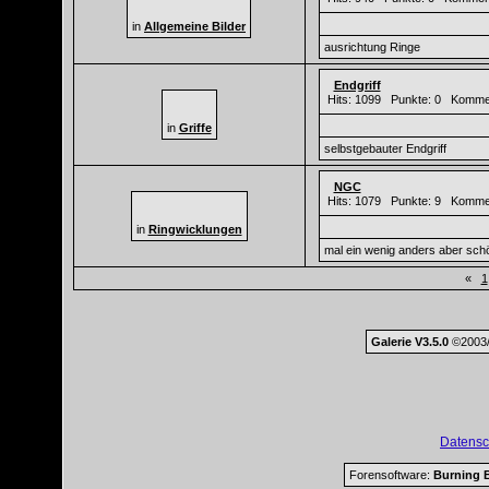
in
Allgemeine Bilder
ausrichtung Ringe
Endgriff
Hits: 1099 Punkte: 0 Komme
in
Griffe
selbstgebauter Endgriff
NGC
Hits: 1079 Punkte: 9 Komme
in
Ringwicklungen
mal ein wenig anders aber sch
«
1
Galerie V3.5.0
©2003/
Datensc
Forensoftware:
Burning B