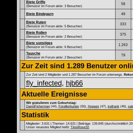
Biete Griffe
58
(Benutzer im Forum aktiv: 3 Besucher)
Biete Bindegarn
49
Biete Ruten
333
(Benutzer im Forum aktiv: 5 Besucher)
Biete Rollen
375
(Benutzer im Forum aktiv: 2 Besucher)
Biete sonstiges
1.263
(Benutzer im Forum aktiv: 6 Besucher)
Tausche
79
(Benutzer im Forum aktiv: 2 Besucher)
Zur Zeit sind 1.289 Benutzer onli
Zur Zeit sind 2 Mitglieder und 1.287 Besucher im Forum unterwegs.
Rekor
fly_infected
,
hjb66
Aktuelle Ereignisse
Wir gratulieren zum Geburtstag:
DanniFisherman
(44),
Forellenhunter
(56),
Hoppes
(47),
koifrank
(46),
sal
Statistik
Mitglieder: 3.631 | Themen: 14.631 | Beiträge: 139.845 (durchschnittlich 20
Unser neuestes Mitglied heißt:
TimoRose32
.