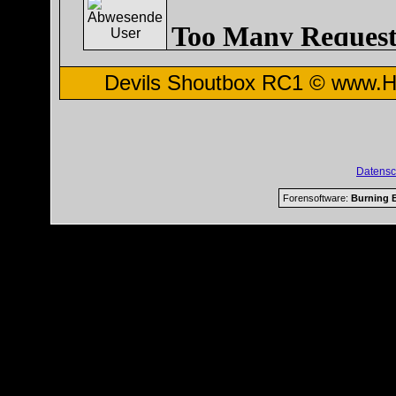
Devils Shoutbox RC1 ©
www.H
Datensc
Forensoftware:
Burning B