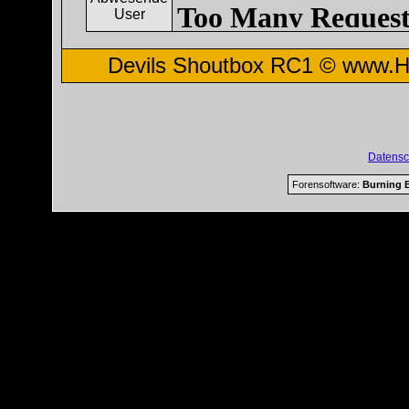
Devils Shoutbox RC1 ©
www.H
Datensc
Forensoftware:
Burning B