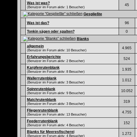
Was ist was?
45
(Benutzer im Forum aktiv: 1 Besucher)
Gespließte
Was ist das?
96
Tonkin sägen oder spalten?
0
Blanks
allgemein
4.965
(Benutzer im Forum aktiv: 10 Besucher)
Erfahrungsberichte
524
(Benutzer im Forum aktiv: 2 Besucher)
Karpfenrutenblank
1.935
(Benutzer im Forum aktiv: 8 Besucher)
Wallerrutenblank
1.012
(Benutzer im Forum aktiv: 3 Besucher)
Spinnrutenblank
10.052
(Benutzer im Forum aktiv: 9 Besucher)
Matchrutenblank
319
(Benutzer im Forum aktiv: 3 Besucher)
Fliegenrutenblank
4.755
(Benutzer im Forum aktiv: 13 Besucher)
Feederrutenblank
152
(Benutzer im Forum aktiv: 4 Besucher)
Blanks für Meeresfischerei
1.272
(Benutzer im Forum aktiv: 4 Besucher)