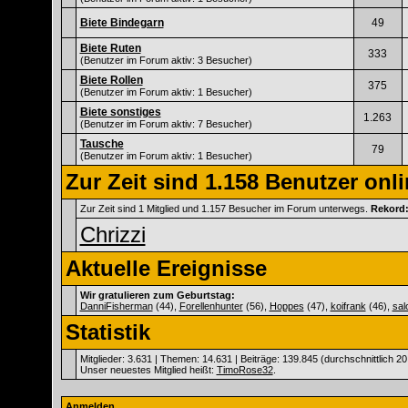
Biete Bindegarn
49
Biete Ruten
333
(Benutzer im Forum aktiv: 3 Besucher)
Biete Rollen
375
(Benutzer im Forum aktiv: 1 Besucher)
Biete sonstiges
1.263
(Benutzer im Forum aktiv: 7 Besucher)
Tausche
79
(Benutzer im Forum aktiv: 1 Besucher)
Zur Zeit sind 1.158 Benutzer onli
Zur Zeit sind 1 Mitglied und 1.157 Besucher im Forum unterwegs.
Rekord
Chrizzi
Aktuelle Ereignisse
Wir gratulieren zum Geburtstag:
DanniFisherman
(44),
Forellenhunter
(56),
Hoppes
(47),
koifrank
(46),
sal
Statistik
Mitglieder: 3.631 | Themen: 14.631 | Beiträge: 139.845 (durchschnittlich 20
Unser neuestes Mitglied heißt:
TimoRose32
.
Anmelden