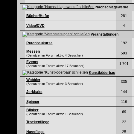
Nachschlagewerke
Bücher/Hefte
281
Video/DVD
4
Veranstaltungen
Rutenbaukurse
192
Messen
593
(Benutzer im Forum aktiv: 4 Besucher)
Events
1.701
(Benutzer im Forum aktiv: 17 Besucher)
Kunstköderbau
Wobbler
335
(Benutzer im Forum aktiv: 3 Besucher)
Jerkbaits
144
Spinner
116
Blinker
69
(Benutzer im Forum aktiv: 1 Besucher)
Trockenfliege
22
Nassfliege
25