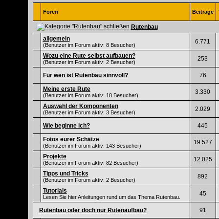
Foren
Beiträge
Rutenbau
allgemein
6.771
(Benutzer im Forum aktiv: 8 Besucher)
Wozu eine Rute selbst aufbauen?
253
(Benutzer im Forum aktiv: 2 Besucher)
Für wen ist Rutenbau sinnvoll?
76
Meine erste Rute
3.330
(Benutzer im Forum aktiv: 18 Besucher)
Auswahl der Komponenten
2.029
(Benutzer im Forum aktiv: 3 Besucher)
Wie beginne ich?
445
Fotos eurer Schätze
19.527
(Benutzer im Forum aktiv: 143 Besucher)
Projekte
12.025
(Benutzer im Forum aktiv: 82 Besucher)
Tipps und Tricks
892
(Benutzer im Forum aktiv: 2 Besucher)
Tutorials
45
Lesen Sie hier Anleitungen rund um das Thema Rutenbau.
Rutenbau oder doch nur Rutenaufbau?
91