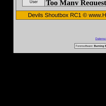
Devils Shoutbox RC1 ©
www.H
Datensc
Forensoftware:
Burning B