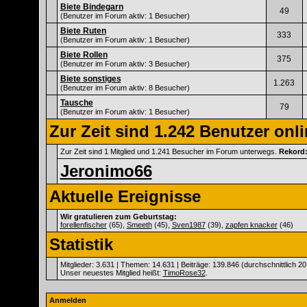
Biete Bindegarn
49
(Benutzer im Forum aktiv: 1 Besucher)
Biete Ruten
333
(Benutzer im Forum aktiv: 1 Besucher)
Biete Rollen
375
(Benutzer im Forum aktiv: 3 Besucher)
Biete sonstiges
1.263
(Benutzer im Forum aktiv: 8 Besucher)
Tausche
79
(Benutzer im Forum aktiv: 1 Besucher)
Zur Zeit sind 1.242 Benutzer onli
Zur Zeit sind 1 Mitglied und 1.241 Besucher im Forum unterwegs.
Rekord
Jeronimo66
Aktuelle Ereignisse
Wir gratulieren zum Geburtstag:
forellenfischer
(65),
Smeeth
(45),
Sven1987
(39),
zapfen knacker
(46)
Statistik
Mitglieder: 3.631 | Themen: 14.631 | Beiträge: 139.846 (durchschnittlich 20
Unser neuestes Mitglied heißt:
TimoRose32
.
Anmelden