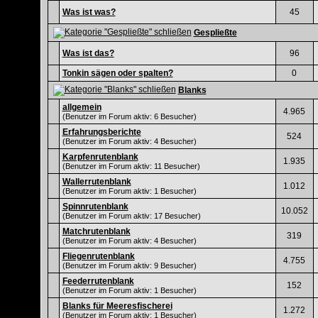
Was ist was?
45
Gespließte
Was ist das?
96
Tonkin sägen oder spalten?
0
Blanks
allgemein
4.965
(Benutzer im Forum aktiv: 6 Besucher)
Erfahrungsberichte
524
(Benutzer im Forum aktiv: 4 Besucher)
Karpfenrutenblank
1.935
(Benutzer im Forum aktiv: 11 Besucher)
Wallerrutenblank
1.012
(Benutzer im Forum aktiv: 1 Besucher)
Spinnrutenblank
10.052
(Benutzer im Forum aktiv: 17 Besucher)
Matchrutenblank
319
(Benutzer im Forum aktiv: 4 Besucher)
Fliegenrutenblank
4.755
(Benutzer im Forum aktiv: 9 Besucher)
Feederrutenblank
152
(Benutzer im Forum aktiv: 1 Besucher)
Blanks für Meeresfischerei
1.272
(Benutzer im Forum aktiv: 1 Besucher)