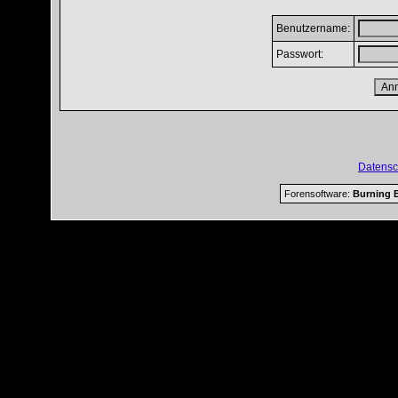
Benutzername:
Passwort:
Datensc
Forensoftware:
Burning B