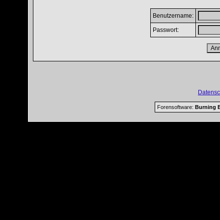
Benutzername:
Passwort:
Datensc
Forensoftware:
Burning B