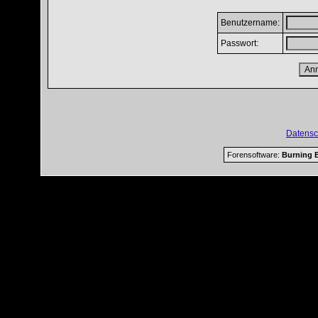
Benutzername:
Passwort:
Datensc
Forensoftware:
Burning B