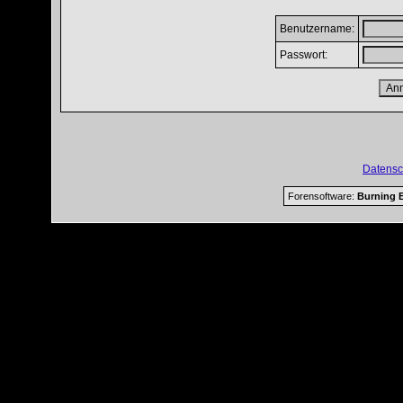
Benutzername:
Passwort:
Datensc
Forensoftware:
Burning B