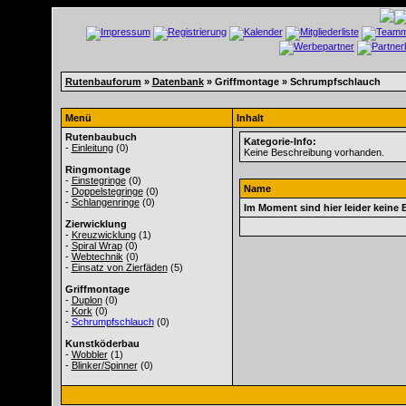
Rutenbauforum
»
Datenbank
» Griffmontage » Schrumpfschlauch
Menü
Inhalt
Rutenbaubuch
Kategorie-Info:
-
Einleitung
(0)
Keine Beschreibung vorhanden.
Ringmontage
-
Einstegringe
(0)
Name
-
Doppelstegringe
(0)
-
Schlangenringe
(0)
Im Moment sind hier leider keine 
Zierwicklung
-
Kreuzwicklung
(1)
-
Spiral Wrap
(0)
-
Webtechnik
(0)
-
Einsatz von Zierfäden
(5)
Griffmontage
-
Duplon
(0)
-
Kork
(0)
-
Schrumpfschlauch
(0)
Kunstköderbau
-
Wobbler
(1)
-
Blinker/Spinner
(0)