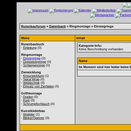
Rutenbauforum
»
Datenbank
» Ringmontage » Einstegringe
Menü
Inhalt
Rutenbaubuch
Kategorie-Info:
-
Einleitung
(0)
Keine Beschreibung vorhanden.
Ringmontage
-
Einstegringe
(0)
Name
-
Doppelstegringe
(0)
-
Schlangenringe
(0)
Im Moment sind hier leider keine 
Zierwicklung
-
Kreuzwicklung
(1)
-
Spiral Wrap
(0)
-
Webtechnik
(0)
-
Einsatz von Zierfäden
(5)
Griffmontage
-
Duplon
(0)
-
Kork
(0)
-
Schrumpfschlauch
(0)
Kunstköderbau
-
Wobbler
(1)
-
Blinker/Spinner
(0)