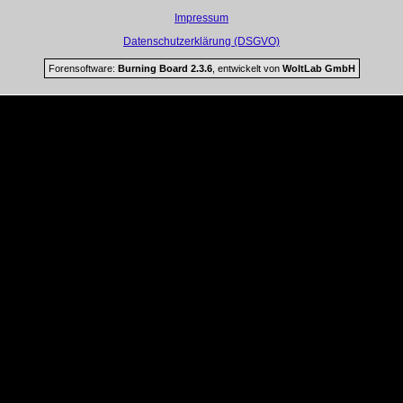
Impressum
Datenschutzerklärung (DSGVO)
Forensoftware:
Burning Board 2.3.6
, entwickelt von
WoltLab GmbH