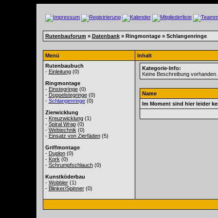
Rutenbauforum
»
Datenbank
» Ringmontage » Schlangenringe
Menü
Inhalt
Rutenbaubuch
Kategorie-Info:
-
Einleitung
(0)
Keine Beschreibung vorhanden.
Ringmontage
-
Einstegringe
(0)
Name
-
Doppelstegringe
(0)
-
Schlangenringe
(0)
Im Moment sind hier leider k
Zierwicklung
-
Kreuzwicklung
(1)
-
Spiral Wrap
(0)
-
Webtechnik
(0)
-
Einsatz von Zierfäden
(5)
Griffmontage
-
Duplon
(0)
-
Kork
(0)
-
Schrumpfschlauch
(0)
Kunstköderbau
-
Wobbler
(1)
-
Blinker/Spinner
(0)