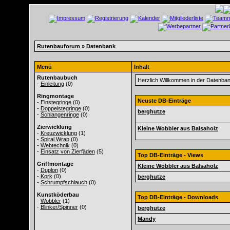
Rutenbauforum
» Datenbank
Menü
Inhalt
Rutenbaubuch
Herzlich Willkommen in der Datenba
-
Einleitung
(0)
Ringmontage
Neuste DB-Einträge
-
Einstegringe
(0)
-
Doppelstegringe
(0)
berghutze
-
Schlangenringe
(0)
Zierwicklung
Kleine Wobbler aus Balsaholz
-
Kreuzwicklung
(1)
-
Spiral Wrap
(0)
-
Webtechnik
(0)
-
Einsatz von Zierfäden
(5)
Top DB-Einträge - Views
Griffmontage
Kleine Wobbler aus Balsaholz
-
Duplon
(0)
-
Kork
(0)
berghutze
-
Schrumpfschlauch
(0)
Kunstköderbau
Top DB-Einträge - Downloads
-
Wobbler
(1)
-
Blinker/Spinner
(0)
berghutze
Mandy