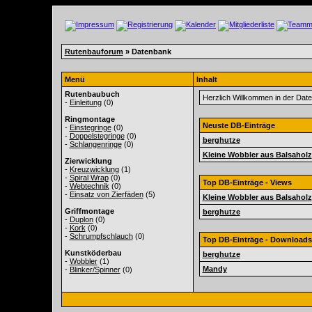
Rutenbauforum
» Datenbank
Menü
Inhalt
Rutenbaubuch
Herzlich Willkommen in der Da
-
Einleitung
(0)
Ringmontage
Neuste DB-Einträge
-
Einstegringe
(0)
-
Doppelstegringe
(0)
berghutze
-
Schlangenringe
(0)
Kleine Wobbler aus Balsaholz
Zierwicklung
-
Kreuzwicklung
(1)
-
Spiral Wrap
(0)
Top DB-Einträge - Views
-
Webtechnik
(0)
-
Einsatz von Zierfäden
(5)
Kleine Wobbler aus Balsaholz
Griffmontage
berghutze
-
Duplon
(0)
-
Kork
(0)
-
Schrumpfschlauch
(0)
Top DB-Einträge - Downloads
Kunstköderbau
berghutze
-
Wobbler
(1)
Mandy
-
Blinker/Spinner
(0)