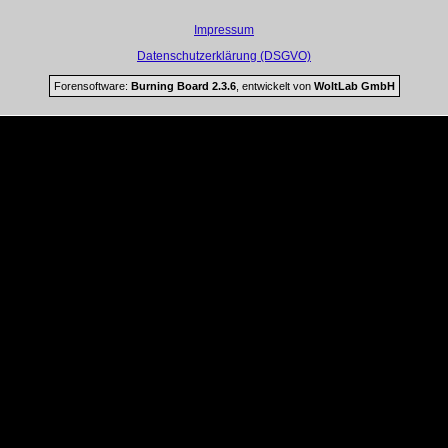
Impressum
Datenschutzerklärung (DSGVO)
Forensoftware:
Burning Board 2.3.6
, entwickelt von
WoltLab GmbH