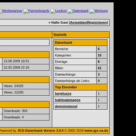
» Hallo Gast [
Anmelden
|
Registrieren
]
Statistik
Datenbank
Bereiche:
6
Kategorien:
15
13.08.2009
16:51
Einträge:
8
22.02.2009
22:16
Bilder:
61
Dateianhänge:
3
Dateianhänge als Links:
0
Views: 24325
Top Einsteller
Views: 22200
berghutze
1
habitealemagne
1
derextremexxl
1
Downloads: 303
Downloads: 4
Powered by
JGS-Datenbank Version 3.0.0
© 2002-2026
www.jgs-xa.de