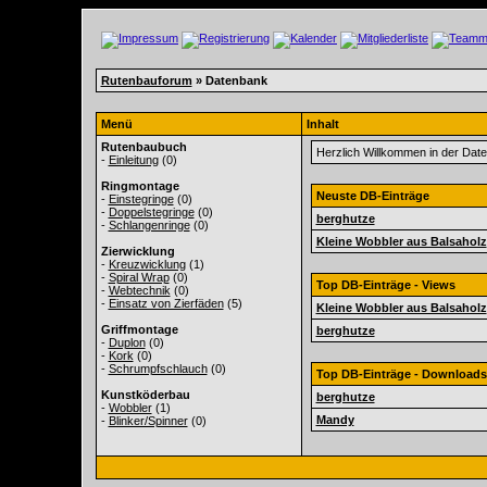
Rutenbauforum
» Datenbank
Menü
Inhalt
Rutenbaubuch
Herzlich Willkommen in der Da
-
Einleitung
(0)
Ringmontage
Neuste DB-Einträge
-
Einstegringe
(0)
-
Doppelstegringe
(0)
berghutze
-
Schlangenringe
(0)
Kleine Wobbler aus Balsaholz
Zierwicklung
-
Kreuzwicklung
(1)
-
Spiral Wrap
(0)
Top DB-Einträge - Views
-
Webtechnik
(0)
-
Einsatz von Zierfäden
(5)
Kleine Wobbler aus Balsaholz
Griffmontage
berghutze
-
Duplon
(0)
-
Kork
(0)
-
Schrumpfschlauch
(0)
Top DB-Einträge - Downloads
Kunstköderbau
berghutze
-
Wobbler
(1)
Mandy
-
Blinker/Spinner
(0)