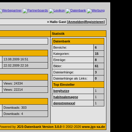
» Hallo Gast [
Anmelden
|
Registrieren
]
Statistik
Datenbank
Bereiche:
6
Kategorien:
15
13.08.2009
16:51
Einträge:
8
22.02.2009
22:16
Bilder:
61
Dateianhänge:
3
Dateianhänge als Links:
0
Views: 24334
Top Einsteller
Views: 22214
berghutze
1
habitealemagne
1
derextremexxl
1
Downloads: 303
Downloads: 4
Powered by
JGS-Datenbank Version 3.0.0
© 2002-2026
www.jgs-xa.de