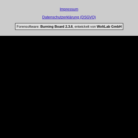
Impressum
Datenschutzerklärung (DSGVO)
Forensoftware:
Burning Board 2.3.6
, entwickelt von
WoltLab GmbH