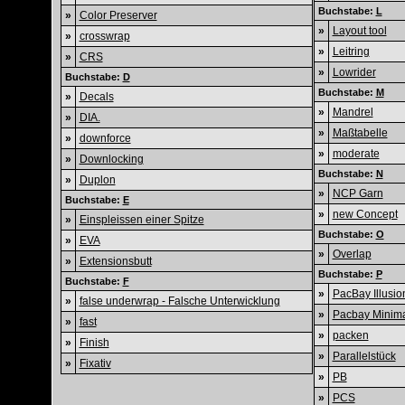
Buchstabe:
L
»
Color Preserver
»
Layout tool
»
crosswrap
»
Leitring
»
CRS
»
Lowrider
Buchstabe:
D
Buchstabe:
M
»
Decals
»
Mandrel
»
DIA.
»
Maßtabelle
»
downforce
»
moderate
»
Downlocking
Buchstabe:
N
»
Duplon
»
NCP Garn
Buchstabe:
E
»
new Concept
»
Einspleissen einer Spitze
Buchstabe:
O
»
EVA
»
Overlap
»
Extensionsbutt
Buchstabe:
P
Buchstabe:
F
»
PacBay Illusio
»
false underwrap - Falsche Unterwicklung
»
Pacbay Minima
»
fast
»
packen
»
Finish
»
Parallelstück
»
Fixativ
»
PB
»
PCS