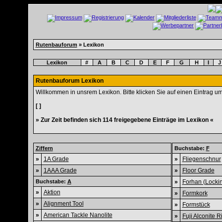
Rutenbauforum
» Lexikon
Lexikon
#
A
B
C
D
E
F
G
H
I
J
Rutenbauforum Lexikon
Willkommen in unsrem Lexikon. Bitte klicken Sie auf einen Eintrag u
[ ]
» Zur Zeit befinden sich 114 freigegebene Einträge im Lexikon «
Ziffern
Buchstabe:
F
»
1A Grade
»
Fliegenschnur
»
1AAA Grade
»
Floor Grade
Buchstabe:
A
»
Forhan (Locki
»
Aktion
»
Formkork
»
Alignment Tool
»
Formstück
»
American Tackle Nanolite
»
Fuji Alconite R