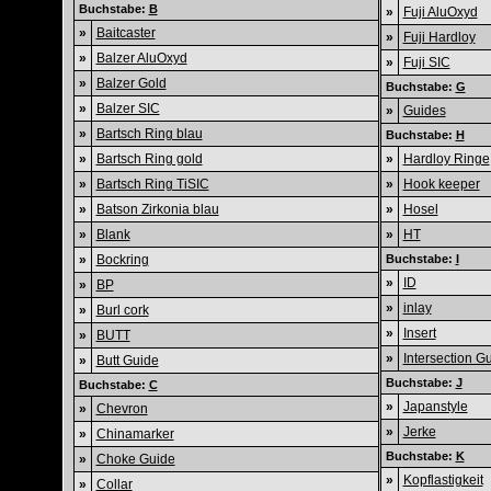
Buchstabe:
B
»
Fuji AluOxyd
»
Baitcaster
»
Fuji Hardloy
»
Balzer AluOxyd
»
Fuji SIC
»
Balzer Gold
Buchstabe:
G
»
Balzer SIC
»
Guides
»
Bartsch Ring blau
Buchstabe:
H
»
Bartsch Ring gold
»
Hardloy Ringe
»
Bartsch Ring TiSIC
»
Hook keeper
»
Batson Zirkonia blau
»
Hosel
»
Blank
»
HT
»
Bockring
Buchstabe:
I
»
ID
»
BP
»
inlay
»
Burl cork
»
Insert
»
BUTT
»
Intersection G
»
Butt Guide
Buchstabe:
J
Buchstabe:
C
»
Japanstyle
»
Chevron
»
Jerke
»
Chinamarker
Buchstabe:
K
»
Choke Guide
»
Kopflastigkeit
»
Collar