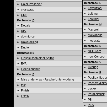
Buchstabe:
L
»
Color Preserver
»
Layout tool
»
crosswrap
»
Leitring
»
CRS
»
Lowrider
Buchstabe:
D
Buchstabe:
M
»
Decals
»
Mandrel
»
DIA.
»
Maßtabelle
»
downforce
»
moderate
»
Downlocking
Buchstabe:
N
»
Duplon
»
NCP Garn
Buchstabe:
E
»
new Concept
»
Einspleissen einer Spitze
Buchstabe:
O
»
EVA
»
Overlap
»
Extensionsbutt
Buchstabe:
P
Buchstabe:
F
»
PacBay Illusio
»
false underwrap - Falsche Unterwicklung
»
Pacbay Minima
»
fast
»
packen
»
Finish
»
Parallelstück
»
Fixativ
»
PB
»
PCS