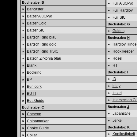
Buchstabe:
B
»
Fuji AluOxyd
»
Baitcaster
»
Fuji Hardloy
»
Balzer AluOxyd
»
Fuji SIC
»
Balzer Gold
Buchstabe:
G
»
Balzer SIC
»
Guides
»
Bartsch Ring blau
Buchstabe:
H
»
Bartsch Ring gold
»
Hardloy Ringe
»
Bartsch Ring TiSIC
»
Hook keeper
»
Batson Zirkonia blau
»
Hosel
»
Blank
»
HT
»
Bockring
Buchstabe:
I
»
ID
»
BP
»
inlay
»
Burl cork
»
Insert
»
BUTT
»
Intersection G
»
Butt Guide
Buchstabe:
J
Buchstabe:
C
»
Japanstyle
»
Chevron
»
Jerke
»
Chinamarker
Buchstabe:
K
»
Choke Guide
»
Kopflastigkeit
»
Collar