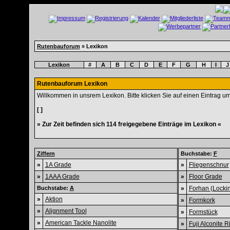
Rutenbauforum
» Lexikon
Lexikon
#
A
B
C
D
E
F
G
H
I
J
Rutenbauforum Lexikon
Willkommen in unsrem Lexikon. Bitte klicken Sie auf einen Eintrag u
[ ]
» Zur Zeit befinden sich 114 freigegebene Einträge im Lexikon «
Ziffern
Buchstabe:
F
»
1A Grade
»
Fliegenschnur
»
1AAA Grade
»
Floor Grade
Buchstabe:
A
»
Forhan (Locki
»
Aktion
»
Formkork
»
Alignment Tool
»
Formstück
»
American Tackle Nanolite
»
Fuji Alconite R