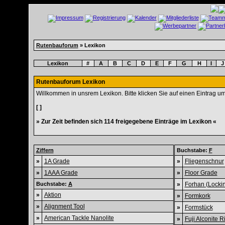
Rutenbauforum
» Lexikon
Lexikon
#
A
B
C
D
E
F
G
H
I
J
Rutenbauforum Lexikon
Willkommen in unsrem Lexikon. Bitte klicken Sie auf einen Eintrag u
[ ]
» Zur Zeit befinden sich 114 freigegebene Einträge im Lexikon «
Ziffern
Buchstabe:
F
»
1A Grade
»
Fliegenschnur
»
1AAA Grade
»
Floor Grade
Buchstabe:
A
»
Forhan (Locki
»
Aktion
»
Formkork
»
Alignment Tool
»
Formstück
»
American Tackle Nanolite
»
Fuji Alconite R