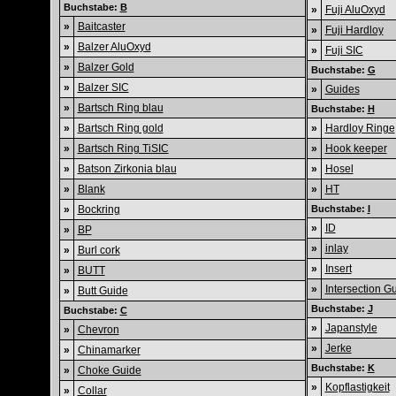
Buchstabe:
B
»
Fuji AluOxyd
»
Baitcaster
»
Fuji Hardloy
»
Balzer AluOxyd
»
Fuji SIC
»
Balzer Gold
Buchstabe:
G
»
Balzer SIC
»
Guides
»
Bartsch Ring blau
Buchstabe:
H
»
Bartsch Ring gold
»
Hardloy Ringe
»
Bartsch Ring TiSIC
»
Hook keeper
»
Batson Zirkonia blau
»
Hosel
»
Blank
»
HT
»
Bockring
Buchstabe:
I
»
ID
»
BP
»
inlay
»
Burl cork
»
Insert
»
BUTT
»
Intersection G
»
Butt Guide
Buchstabe:
J
Buchstabe:
C
»
Japanstyle
»
Chevron
»
Jerke
»
Chinamarker
Buchstabe:
K
»
Choke Guide
»
Kopflastigkeit
»
Collar