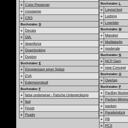
Buchstabe:
L
»
Color Preserver
»
Layout tool
»
crosswrap
»
Leitring
»
CRS
»
Lowrider
Buchstabe:
D
Buchstabe:
M
»
Decals
»
Mandrel
»
DIA.
»
Maßtabelle
»
downforce
»
moderate
»
Downlocking
Buchstabe:
N
»
Duplon
»
NCP Garn
Buchstabe:
E
»
new Concept
»
Einspleissen einer Spitze
Buchstabe:
O
»
EVA
»
Overlap
»
Extensionsbutt
Buchstabe:
P
Buchstabe:
F
»
PacBay Illusio
»
false underwrap - Falsche Unterwicklung
»
Pacbay Minima
»
fast
»
packen
»
Finish
»
Parallelstück
»
Fixativ
»
PB
»
PCS