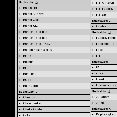
Buchstabe:
B
»
Fuji AluOxyd
»
Baitcaster
»
Fuji Hardloy
»
Balzer AluOxyd
»
Fuji SIC
»
Balzer Gold
Buchstabe:
G
»
Balzer SIC
»
Guides
»
Bartsch Ring blau
Buchstabe:
H
»
Bartsch Ring gold
»
Hardloy Ringe
»
Bartsch Ring TiSIC
»
Hook keeper
»
Batson Zirkonia blau
»
Hosel
»
Blank
»
HT
»
Bockring
Buchstabe:
I
»
ID
»
BP
»
inlay
»
Burl cork
»
Insert
»
BUTT
»
Intersection G
»
Butt Guide
Buchstabe:
J
Buchstabe:
C
»
Japanstyle
»
Chevron
»
Jerke
»
Chinamarker
Buchstabe:
K
»
Choke Guide
»
Kopflastigkeit
»
Collar