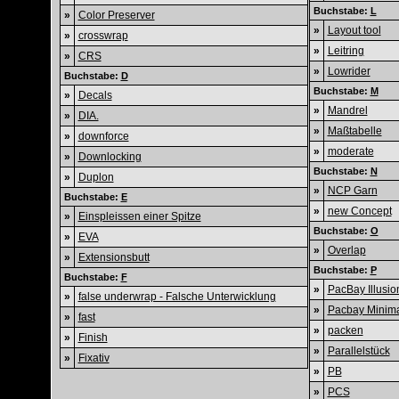
Buchstabe:
L
»
Color Preserver
»
Layout tool
»
crosswrap
»
Leitring
»
CRS
»
Lowrider
Buchstabe:
D
Buchstabe:
M
»
Decals
»
Mandrel
»
DIA.
»
Maßtabelle
»
downforce
»
moderate
»
Downlocking
Buchstabe:
N
»
Duplon
»
NCP Garn
Buchstabe:
E
»
new Concept
»
Einspleissen einer Spitze
Buchstabe:
O
»
EVA
»
Overlap
»
Extensionsbutt
Buchstabe:
P
Buchstabe:
F
»
PacBay Illusio
»
false underwrap - Falsche Unterwicklung
»
Pacbay Minima
»
fast
»
packen
»
Finish
»
Parallelstück
»
Fixativ
»
PB
»
PCS