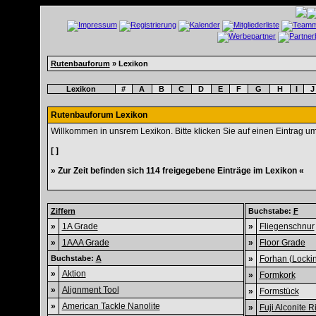
Rutenbauforum
» Lexikon
Lexikon
#
A
B
C
D
E
F
G
H
I
J
Rutenbauforum Lexikon
Willkommen in unsrem Lexikon. Bitte klicken Sie auf einen Eintrag u
[ ]
» Zur Zeit befinden sich 114 freigegebene Einträge im Lexikon «
Ziffern
Buchstabe:
F
»
1A Grade
»
Fliegenschnur
»
1AAA Grade
»
Floor Grade
Buchstabe:
A
»
Forhan (Locki
»
Aktion
»
Formkork
»
Alignment Tool
»
Formstück
»
American Tackle Nanolite
»
Fuji Alconite R