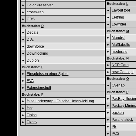
Buchstabe:
L
»
Color Preserver
»
Layout tool
»
crosswrap
»
Leitring
»
CRS
»
Lowrider
Buchstabe:
D
Buchstabe:
M
»
Decals
»
Mandrel
»
DIA.
»
Maßtabelle
»
downforce
»
moderate
»
Downlocking
Buchstabe:
N
»
Duplon
»
NCP Garn
Buchstabe:
E
»
new Concept
»
Einspleissen einer Spitze
Buchstabe:
O
»
EVA
»
Overlap
»
Extensionsbutt
Buchstabe:
P
Buchstabe:
F
»
PacBay Illusio
»
false underwrap - Falsche Unterwicklung
»
Pacbay Minima
»
fast
»
packen
»
Finish
»
Parallelstück
»
Fixativ
»
PB
»
PCS