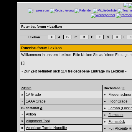
Rutenbauforum
» Lexikon
Lexikon
#
A
B
C
D
E
F
G
H
I
J
Rutenbauforum Lexikon
Willkommen in unsrem Lexikon. Bitte klicken Sie auf einen Eintrag u
[ ]
» Zur Zeit befinden sich 114 freigegebene Einträge im Lexikon «
Ziffern
Buchstabe:
F
»
1A Grade
»
Fliegenschnur
»
1AAA Grade
»
Floor Grade
Buchstabe:
A
»
Forhan (Locki
»
Aktion
»
Formkork
»
Alignment Tool
»
Formstück
»
American Tackle Nanolite
»
Fuji Alconite R