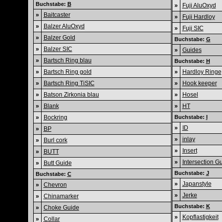
Buchstabe:
B
»
Fuji AluOxyd
»
Baitcaster
»
Fuji Hardloy
»
Balzer AluOxyd
»
Fuji SIC
»
Balzer Gold
Buchstabe:
G
»
Balzer SIC
»
Guides
»
Bartsch Ring blau
Buchstabe:
H
»
Bartsch Ring gold
»
Hardloy Ringe
»
Bartsch Ring TiSIC
»
Hook keeper
»
Batson Zirkonia blau
»
Hosel
»
Blank
»
HT
»
Bockring
Buchstabe:
I
»
ID
»
BP
»
inlay
»
Burl cork
»
Insert
»
BUTT
»
Intersection G
»
Butt Guide
Buchstabe:
J
Buchstabe:
C
»
Japanstyle
»
Chevron
»
Jerke
»
Chinamarker
Buchstabe:
K
»
Choke Guide
»
Kopflastigkeit
»
Collar