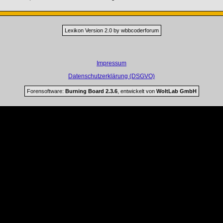
Lexikon Version 2.0 by wbbcoderforum
Impressum
Datenschutzerklärung (DSGVO)
Forensoftware:
Burning Board 2.3.6
, entwickelt von
WoltLab GmbH