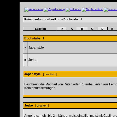
Rutenbauforum
»
Lexikon
» Buchstabe: J
Lexikon
#
A
B
C
D
E
Buchstabe: J
»
Japanstyle
»
Jerke
Japanstyle
[
drucken
]
Beschreibt die Machart von Ruten oder Rutenbauteilen aus Fernost
Konzeptumsetzungen.
Jerke
[
drucken
]
Angelrute, meist bis 2m Länge, meist einteilig, meist mit Castingro