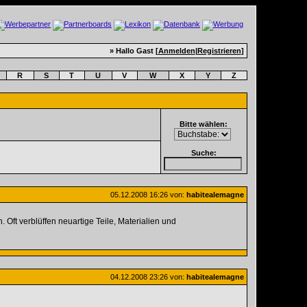
» Hallo Gast [
Anmelden
|
Registrieren
]
R
S
T
U
V
W
X
Y
Z
Bitte wählen:
Suche:
05.12.2008
16:26
von:
habitealemagne
Oft verblüffen neuartige Teile, Materialien und
04.12.2008
23:26
von:
habitealemagne