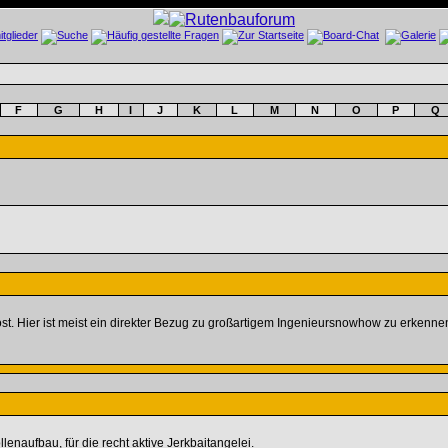
F
G
H
I
J
K
L
M
N
O
P
Q
. Hier ist meist ein direkter Bezug zu großartigem Ingenieursnowhow zu erkennen. 
llenaufbau, für die recht aktive Jerkbaitangelei.