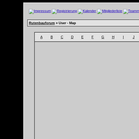
Rutenbauforum
» User - Map
A
B
C
D
E
F
G
H
I
J