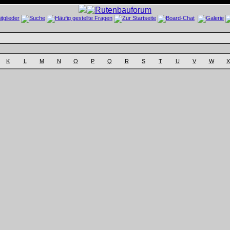
K
L
M
N
O
P
Q
R
S
T
U
V
W
X