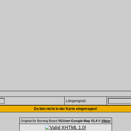
Längengrad:
Du bist nicht in der Karte eingetragen!
Original für Burning Board
VGUser-Google-Map V1.4 ©
Viktor