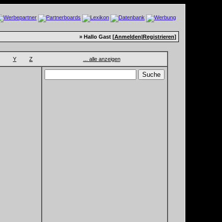
» Hallo Gast [
Anmelden
|
Registrieren
]
Y
Z
... alle anzeigen