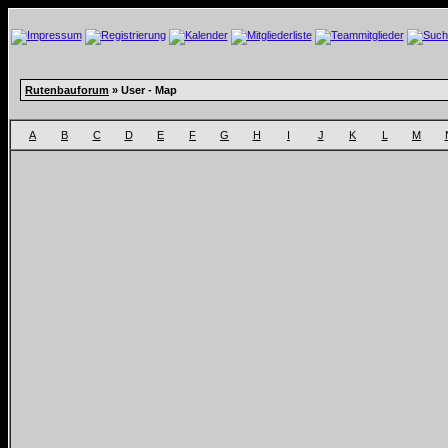
Rutenbauforum
» User - Map
A
B
C
D
E
F
G
H
I
J
K
L
M