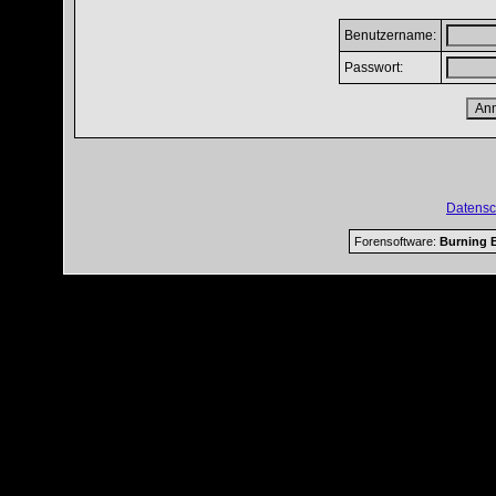
Benutzername:
Passwort:
Datensc
Forensoftware:
Burning B