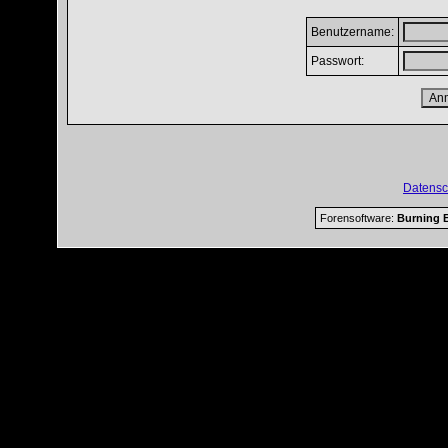
Benutzername:
Passwort:
Datensc
Forensoftware:
Burning B