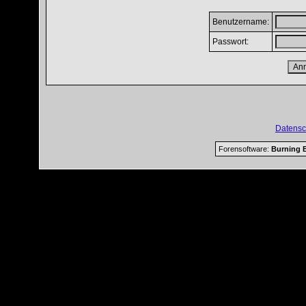
Benutzername:
Passwort:
Datensc
Forensoftware:
Burning B