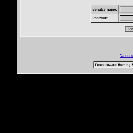
Benutzername:
Passwort:
Datensc
Forensoftware:
Burning B