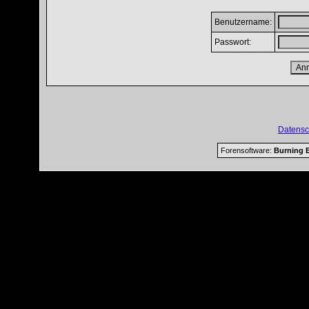
Benutzername:
Passwort:
Datensc
Forensoftware:
Burning B