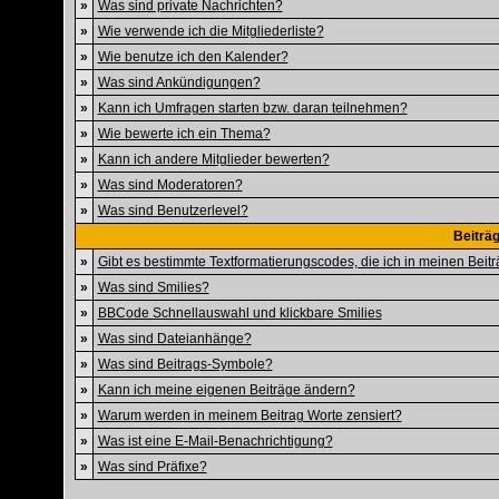
»
Was sind private Nachrichten?
»
Wie verwende ich die Mitgliederliste?
»
Wie benutze ich den Kalender?
»
Was sind Ankündigungen?
»
Kann ich Umfragen starten bzw. daran teilnehmen?
»
Wie bewerte ich ein Thema?
»
Kann ich andere Mitglieder bewerten?
»
Was sind Moderatoren?
»
Was sind Benutzerlevel?
Beiträ
»
Gibt es bestimmte Textformatierungscodes, die ich in meinen Bei
»
Was sind Smilies?
»
BBCode Schnellauswahl und klickbare Smilies
»
Was sind Dateianhänge?
»
Was sind Beitrags-Symbole?
»
Kann ich meine eigenen Beiträge ändern?
»
Warum werden in meinem Beitrag Worte zensiert?
»
Was ist eine E-Mail-Benachrichtigung?
»
Was sind Präfixe?