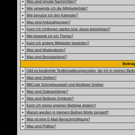
»
Was sind private Nachrichten?
»
Wie verwende ich die Mitgliederliste?
»
Wie benutze ich den Kalender?
»
Was sind Ankündigungen?
»
Kann ich Umfragen starten bzw. daran teilnehmen?
»
Wie bewerte ich ein Thema?
»
Kann ich andere Mitglieder bewerten?
»
Was sind Moderatoren?
»
Was sind Benutzerlevel?
Beiträ
»
Gibt es bestimmte Textformatierungscodes, die ich in meinen Bei
»
Was sind Smilies?
»
BBCode Schnellauswahl und klickbare Smilies
»
Was sind Dateianhänge?
»
Was sind Beitrags-Symbole?
»
Kann ich meine eigenen Beiträge ändern?
»
Warum werden in meinem Beitrag Worte zensiert?
»
Was ist eine E-Mail-Benachrichtigung?
»
Was sind Präfixe?