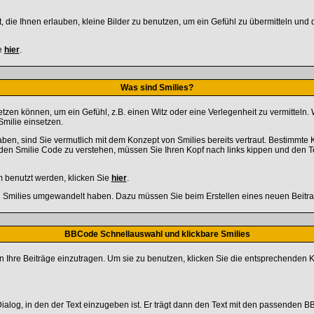
at, die Ihnen erlauben, kleine Bilder zu benutzen, um ein Gefühl zu übermitteln und
e
hier
.
Was sind Smilies?
insetzen können, um ein Gefühl, z.B. einen Witz oder eine Verlegenheit zu vermitte
Smilie einsetzen.
ben, sind Sie vermutlich mit dem Konzept von Smilies bereits vertraut. Bestimmt
en Smilie Code zu verstehen, müssen Sie Ihren Kopf nach links kippen und den T
m benutzt werden, klicken Sie
hier
.
 in Smilies umgewandelt haben. Dazu müssen Sie beim Erstellen eines neuen Beitrag
BBCode Schnellauswahl und klickbare Smilies
n Ihre Beiträge einzutragen. Um sie zu benutzen, klicken Sie die entsprechenden 
alog, in den der Text einzugeben ist. Er trägt dann den Text mit den passenden BB