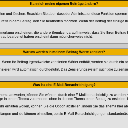
Kann ich meine eigenen Beiträge ändern?
iten und löschen. Beachten Sie aber, dass der Administator diese Funktion sperren
rafik in dem Beitrag, den Sie bearbeiten möchten. Wenn der Beitrag der einzige
rkung erscheinen, die andere Benutzer darauf hinweist, dass Sie Ihren Beitrag 
itrag bearbeitet haben erscheint dann möglicherweise nicht.
Warum werden in meinem Beitrag Worte zensiert?
 Wenn Ihr Beitrag irgendwelche zensierten Wörter enthält, werden sie durch ein an
ensieren wird automatisch durchgeführt. Das Zensierungssystem sucht die zu zensie
Was ist eine E-Mail-Benachrichtigung?
ema antworten, können Sie wählen, durch eine E-Mail benachrichtigt zu werden, 
 in einem Thema zu erhalten, ohne in diesem Thema einen Beitrag zu erstellen, i
r erhalten wollen, können Sie die Option abstellen, indem Sie das Thema
hier
abb
pfangen und sie können einstellen, ob sie E-Mail-Benachrichtigungen standardmä
.