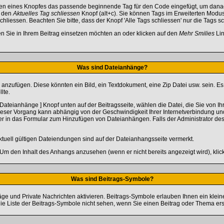
en eines Knopfes das passende beginnende Tag für den Code eingefügt, um danac
e den
Aktuelles Tag schliessen
Knopf (alt+c). Sie können Tags im Erweiterten Modu
hliessen. Beachten Sie bitte, dass der Knopf 'Alle Tags schliessen' nur die Tags sc
en Sie in Ihrem Beitrag einsetzen möchten an oder klicken auf den
Mehr Smilies
Lin
Was sind Dateianhänge?
 anzufügen. Diese könnten ein Bild, ein Textdokument, eine Zip Datei usw. sein. E
lte.
ateianhänge ] Knopf unten auf der Beitragsseite, wählen die Datei, die Sie von Ih
Dieser Vorgang kann abhängig von der Geschwindigkeit Ihrer Internetverbindung u
 in das Formular zum Hinzufügen von Dateianhängen. Falls der Administrator des 
tuell gültigen Dateiendungen sind auf der Dateianhangsseite vermerkt.
 Um den Inhalt des Anhangs anzusehen (wenn er nicht bereits angezeigt wird), kli
Was sind Beitrags-Symbole?
äge und Private Nachrichten aktivieren. Beitrags-Symbole erlauben Ihnen ein kle
die Liste der Beitrags-Symbole nicht sehen, wenn Sie einen Beitrag oder Thema erste