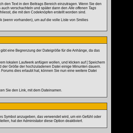
h den Text in den Beitrags Bereich einzutragen. Wenn Sie den
s auch verschachteln und später dann den
Alle offenen Tags
hliesst, die mit den Codeknöpfen erstellt worden sind.
k (wenn vorhanden), um auf die volle Liste von Smilies
s gibt eine Begrenzung der Dateigröße für die Anhänge, da das
rem lokalen Laufwerk anfügen wollen, und klicken auf [ Speichern
nd der Größe der hochzuladenen Datei einige Minunten dauern.
Forums dies erlaubt hat, können Sie nun eine weitere Datei
cken Sie den Link, mit dem Dateinamen.
ines Symbol anzugeben, das verwendet wird, um ein Gefühl oder
llen, hat der Administator diese Option deaktiviert.