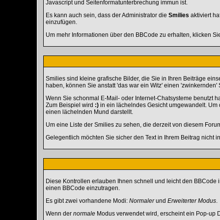
Javascript und Seitenformatunterbrechung immun ist.
Es kann auch sein, dass der Administrator die
Smilies
aktiviert h
einzufügen.
Um mehr Informationen über den BBCode zu erhalten, klicken Si
Smilies sind kleine grafische Bilder, die Sie in Ihren Beiträge e
haben, können Sie anstatt 'das war ein Witz' einen 'zwinkernden' 
Wenn Sie schonmal E-Mail- oder Internet-Chatsysteme benutzt ha
Zum Beispiel wird
:)
in ein lächelndes Gesicht umgewandelt. Um d
einen lächelnden Mund darstellt.
Um eine Liste der Smilies zu sehen, die derzeit von diesem Foru
Gelegentlich möchten Sie sicher den Text in Ihrem Beitrag nicht
Diese Kontrollen erlauben Ihnen schnell und leicht den BBCode i
einen BBCode einzutragen.
Es gibt zwei vorhandene Modi:
Normaler
und
Erweiterter Modus
.
Wenn der
normale
Modus verwendet wird, erscheint ein Pop-up Di