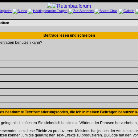
reiben
Beiträge lesen und schreiben
 Beiträgen benutzen kann?
 es bestimmte Textformatierungscodes, die ich in meinen Beiträgen benutzen 
r gelegentlich möchten Sie sicherlich bestimmte Wörter oder Phrasen hervorheben, i
wenden, um diese Effekte zu produzieren. Meistens hat jedoch der Administrato
zen können, um die geläufigsten Text-Effekte zu produzieren. BBCode hat den Vort