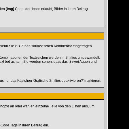
 den
[img]
Code, der Ihnen erlaubt, Bilder in Ihren Beitrag
ln. Wenn Sie z.B. einen sarkastischen Kommentar eingetragen
e Kombinationen der Textzeichen werden in Smilies umgewandelt.
ext betrachten: Sie werden sehen, dass das
:)
zwei Augen und
s nur das Kästchen 'Grafische Smilies deaktivieren?' markieren.
Knöpfe an oder wählen einzelne Teile von den Listen aus, um
Code Tags in Ihren Beitrag ein.