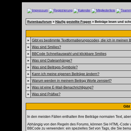
Rutenbauforum
»
Häufig gestellte Fragen
» Beiträge lesen und sch
»
Gibt es bestimmte Textformatierungscodes, die ich in meinen
»
Was sind Smilies?
»
BBCode Schnellauswahl und klickbare Smilies
»
Was sind Dateianhänge?
»
Was sind Beitrags-Symbole?
»
Kann ich meine eigenen Beiträge ändern?
»
Warum werden in meinem Beitrag Worte zensiert?
»
Was ist eine E-Mail-Benachrichtigung?
»
Was sind Präfixe?
Gibt
In den meisten Fällen enthalten Ihre Beiträge normalen Text, abe
Abhängig von den Regeln des Forums, können Sie HTML-Code ver
BBCode zu verwenden: ein spezielles Set von Tags, die Sie benut