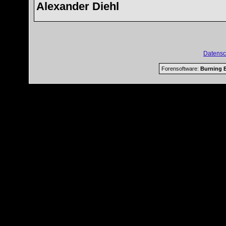
Alexander Diehl
Datensc
Forensoftware:
Burning B