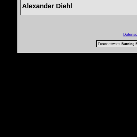
Alexander Diehl
Datensc
Forensoftware:
Burning B