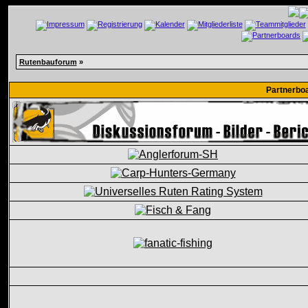
Rutenbauforum
»
Partnerbo