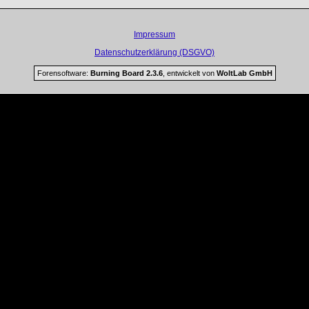
Impressum
Datenschutzerklärung (DSGVO)
Forensoftware:
Burning Board 2.3.6
, entwickelt von
WoltLab GmbH