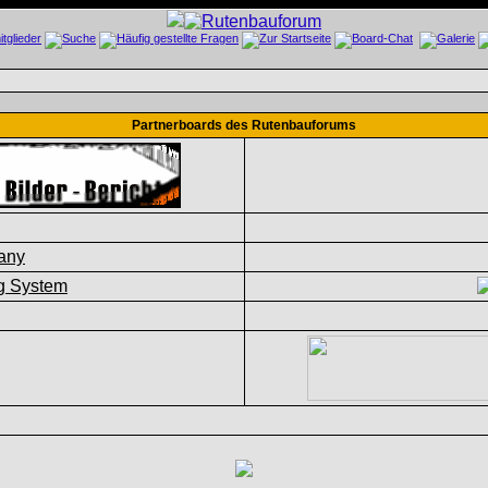
Partnerboards des Rutenbauforums