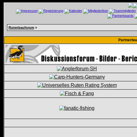
Rutenbauforum
»
Partnerbo