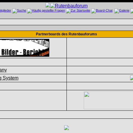
Partnerboards des Rutenbauforums