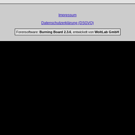
Impressum
Datenschutzerklärung (DSGVO)
Forensoftware:
Burning Board 2.3.6
, entwickelt von
WoltLab GmbH