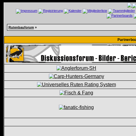
Rutenbauforum
»
Partnerbo