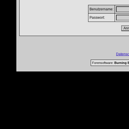
Benutzername:
Passwort:
Datensc
Forensoftware:
Burning B