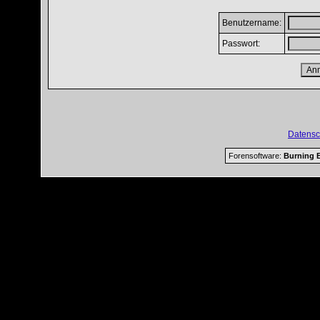
Benutzername:
Passwort:
Datensc
Forensoftware:
Burning B